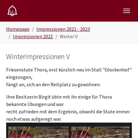
Skip to main navigation
Zum Hauptinhalt springen
Skip to page footer
Sie sind hier:
Homepage
Impressionen 2021 - 2023
Impressionen 2021
Winter V
Winterimpressionen V
Friesenstute Thora, erst kürzlich neu im Stall "Glockenhof"
eingezogen,
fängt an, sich an den Reitplatz zu gewöhnen.
Ihre Besitzerin Birgit übte mit ihr einige für Thora
bekannte Übungen und war
recht zufrieden mit dem Ergebnis, obwohl die Stute immer
noch etwas aufgeregt war.
Show larger version