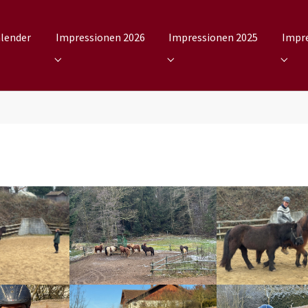
lender
Impressionen 2026
Impressionen 2025
Impr
bmenu for "Kalender"
Submenu for "Impressionen 2026"
Submenu for "Impressionen 
Subme
sion
Show larger version
Show larger versio
sion
Show larger version
Show larger versio