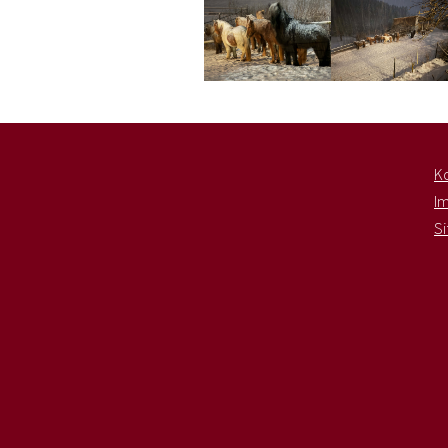
Show larger version
Show larger vers
K
I
S