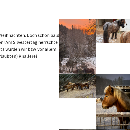
Show larger version
Show larger vers
 Weihnachten. Doch schon bald
en! Am Silvestertag herrschte
tz wurden wir bzw. vor allem
rlaubten) Knallerei
Show larger version
Show larger vers