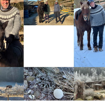
sion
Show larger version
Show larger versio