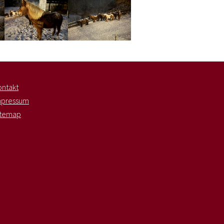
ion
Show larger version
Show larger version
ontakt
mpressum
itemap