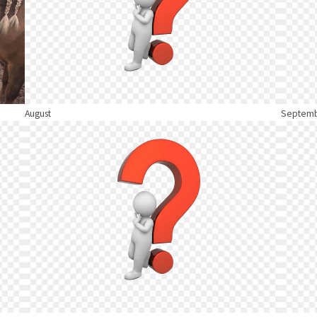
August
Septem
Show larger version
Show la