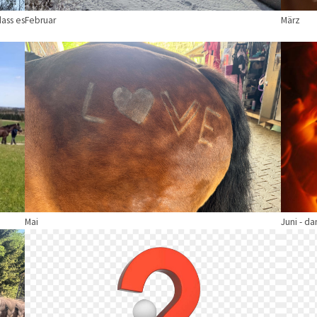
Februar
dass es
März
Show larger version
Show la
Mai
Juni - da
Show larger version
Show la