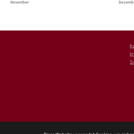
November
Dezemb
K
I
S