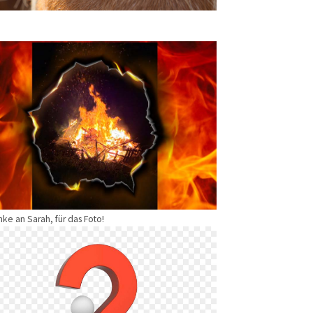
rger version
nke an Sarah, für das Foto!
rger version