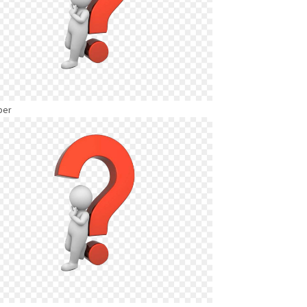
ber
rger version