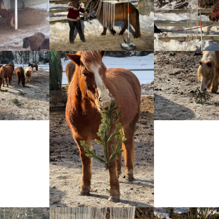
sion
Show larger version
Show larger versio
sion
Show larger version
Show larger versio