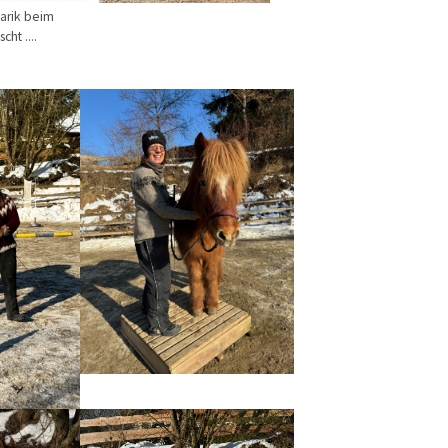
arik beim
cht ....
n
Show larger version
n
Show larger version