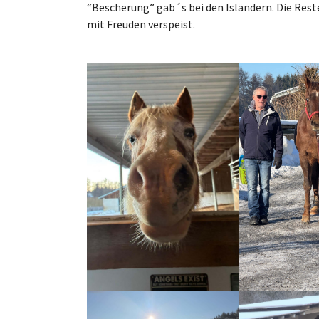
“Bescherung” gab´s bei den Isländern. Die Re
mit Freuden verspeist.
Show larger version
Show larger ver
Show larger version
Show larger ver