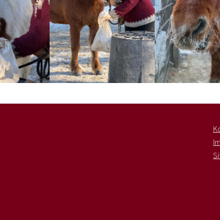
K
I
S