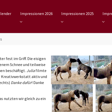
lender
Impressionen 2026
Impressionen 2025
Impr
bmenu for "Kalender"
Submenu for "Impressionen 2026"
Submenu for "Impressionen 
Subme
´s
r fest im Griff. Die eisigen
renem Schnee und teilweise
en beschäftigt.
Julia
filmte
r Kreativwerkstatt aktiv und
rechts)
Danke dafür
! Danke
s nutzten wir gleich zu ein