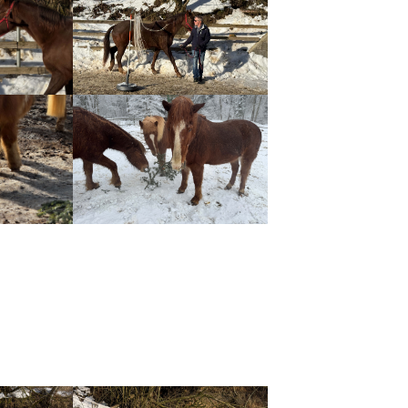
n
Show larger version
n
Show larger version