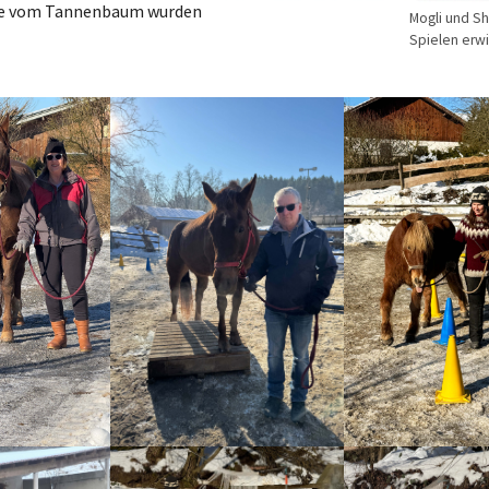
ste vom Tannenbaum wurden
Mogli und Sh
Spielen erwis
sion
Show larger version
Show larger versio
sion
Show larger version
Show larger versio