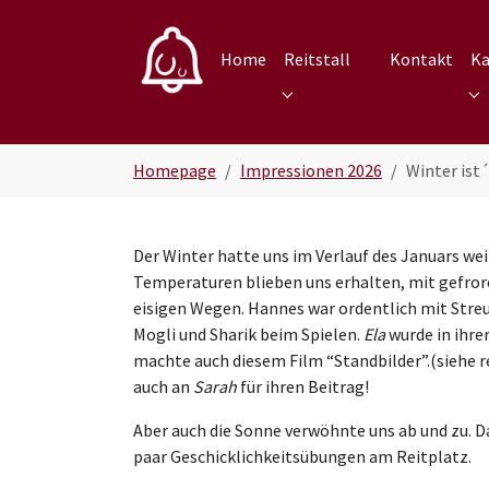
Skip to main navigation
Zum Hauptinhalt springen
Skip to page footer
Home
Reitstall
Kontakt
Ka
Submenu for "Reitstall"
Su
Sie sind hier:
Homepage
Impressionen 2026
Winter ist
Der Winter hatte uns im Verlauf des Januars weite
Temperaturen blieben uns erhalten, mit gefro
eisigen Wegen. Hannes war ordentlich mit Streu
Mogli und Sharik beim Spielen.
Ela
wurde in ihre
machte auch diesem Film “Standbilder”.(siehe 
auch an
Sarah
für ihren Beitrag!
Aber auch die Sonne verwöhnte uns ab und zu. Da
paar Geschicklichkeitsübungen am Reitplatz.