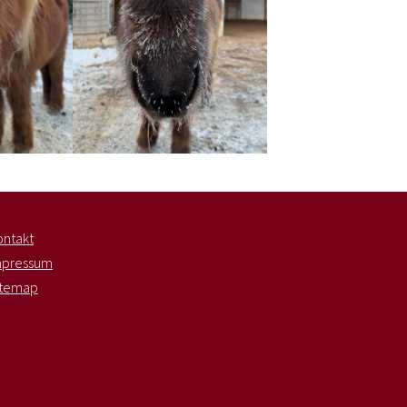
ontakt
mpressum
itemap