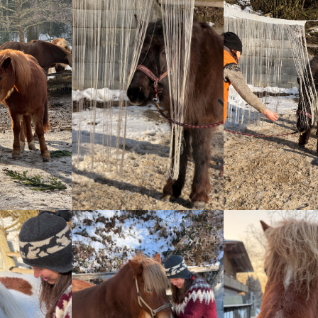
sion
Show larger version
Show larger versio